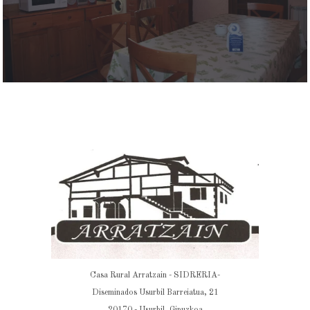
Casa Rural Arratzain - SIDRERIA-
Diseminados Usurbil Barreiatua, 21
20170 - Usurbil, Gipuzkoa