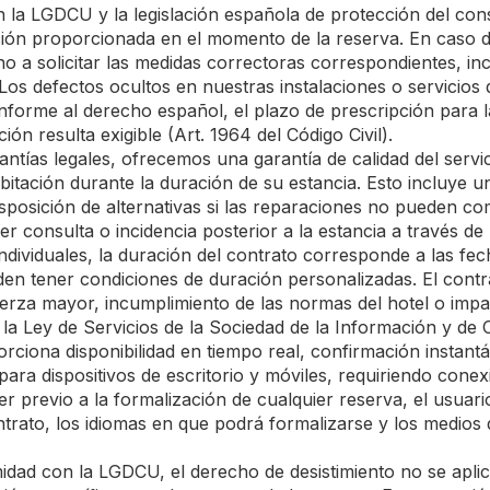
la LGDCU y la legislación española de protección del con
pción proporcionada en el momento de la reserva. En caso 
o a solicitar las medidas correctoras correspondientes, in
os defectos ocultos en nuestras instalaciones o servicios 
Conforme al derecho español, el plazo de prescripción para 
ión resulta exigible (Art. 1964 del Código Civil).
ntías legales, ofrecemos una garantía de calidad del servi
abitación durante la duración de su estancia. Esto incluye 
isposición de alternativas si las reparaciones no pueden co
r consulta o incidencia posterior a la estancia a través de 
ndividuales, la duración del contrato corresponde a las fe
den tener condiciones de duración personalizadas. El cont
uerza mayor, incumplimiento de las normas del hotel o impa
a Ley de Servicios de la Sociedad de la Información y de 
porciona disponibilidad en tiempo real, confirmación insta
ara dispositivos de escritorio y móviles, requiriendo cone
er previo a la formalización de cualquier reserva, el usua
trato, los idiomas en que podrá formalizarse y los medios d
ad con la LGDCU, el derecho de desistimiento no se aplica