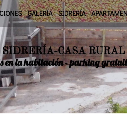
CIONES
GALERÍA
SIDRERÍA
APARTAME
SIDRERÍA-CASA RURAL
 en la habitación - parking gratui