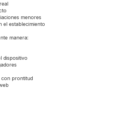
real
cto
riaciones menores
 el establecimiento
iente manera:
l dispositivo
gadores
 con prontitud
 web