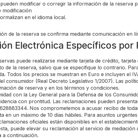
ueden modificar o corregir la información de la reserva 
e modificación
ormalizan en el idioma local.
ón de la reserva se confirma mediante comunicación en lí
ón Electrónica Específicos por 
servas puede realizarse mediante tarjeta de crédito, tarjeta
 de la reserva, salvo que se especifique lo contrario. Par
ada. Todos los precios se muestran en Euro e incluyen el I
del consumidor (Real Decreto Legislativo 1/2007). Las polít
mación de reserva y en los términos y condiciones.
idad con la Ley General para la Defensa de los Consumid
dencia con prontitud. Las reclamaciones pueden presentar
l 628883344. Nos comprometemos a acusar recibo de todas
a en un máximo de 10 días hábiles. Para asuntos urgentes 
lamaciones oficiales están disponibles en el establecimient
sta, puede elevar su reclamación al servicio de mediación
a a continuación.