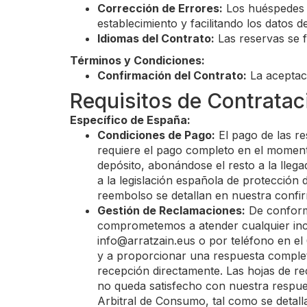
Corrección de Errores:
Los huéspedes p
establecimiento y facilitando los datos d
Idiomas del Contrato:
Las reservas se f
Términos y Condiciones:
Confirmación del Contrato:
La aceptaci
Requisitos de Contrataci
Específico de España:
Condiciones de Pago:
El pago de las re
requiere el pago completo en el momento
depósito, abonándose el resto a la lleg
a la legislación española de protección 
reembolso se detallan en nuestra confir
Gestión de Reclamaciones:
De conform
comprometemos a atender cualquier inci
info@arratzain.eus
o por teléfono en e
y a proporcionar una respuesta complet
recepción directamente. Las hojas de rec
no queda satisfecho con nuestra respue
Arbitral de Consumo, tal como se detall