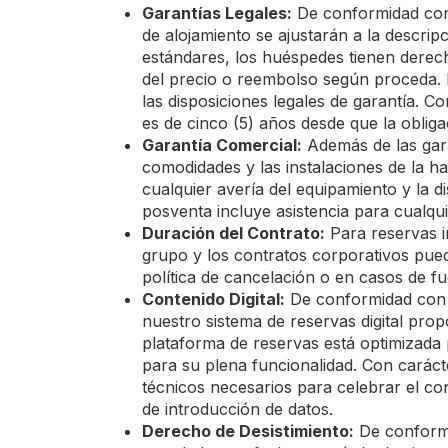
Garantías Legales:
De conformidad con 
de alojamiento se ajustarán a la descri
estándares, los huéspedes tienen derech
del precio o reembolso según proceda. L
las disposiciones legales de garantía. 
es de cinco (5) años desde que la obligac
Garantía Comercial:
Además de las gara
comodidades y las instalaciones de la h
cualquier avería del equipamiento y la d
posventa incluye asistencia para cualquie
Duración del Contrato:
Para reservas i
grupo y los contratos corporativos pue
política de cancelación o en casos de f
Contenido Digital:
De conformidad con l
nuestro sistema de reservas digital pro
plataforma de reservas está optimizada p
para su plena funcionalidad. Con caráct
técnicos necesarios para celebrar el con
de introducción de datos.
Derecho de Desistimiento:
De conformid