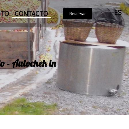
ES
NTO
CONTACTO
Reservar
to - Autochek in