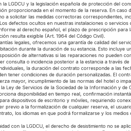
la LGDCU y la legislación española de protección del con
pción proporcionada en el momento de la reserva. En caso 
o a solicitar las medidas correctoras correspondientes, in
os defectos ocultos en nuestras instalaciones o servicios 
Conforme al derecho español, el plazo de prescripción para 
ión resulta exigible (Art. 1964 del Código Civil).
ntías legales, ofrecemos una garantía de calidad del servi
abitación durante la duración de su estancia. Esto incluye 
isposición de alternativas si las reparaciones no pueden co
r consulta o incidencia posterior a la estancia a través de 
ndividuales, la duración del contrato corresponde a las fe
den tener condiciones de duración personalizadas. El cont
uerza mayor, incumplimiento de las normas del hotel o impa
a Ley de Servicios de la Sociedad de la Información y de 
porciona disponibilidad en tiempo real, confirmación insta
ara dispositivos de escritorio y móviles, requiriendo cone
er previo a la formalización de cualquier reserva, el usua
trato, los idiomas en que podrá formalizarse y los medios d
ad con la LGDCU, el derecho de desistimiento no se aplica