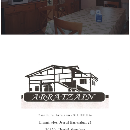
Casa Rural Arratzain - SIDRERIA-
Diseminados Usurbil Barreiatua, 21
20170 - Usurbil, Gipuzkoa