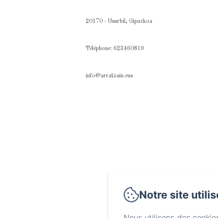
20170 - Usurbil, Gipuzkoa
Téléphone: 623460819
info@arratzain.eus
Notre site utili
Nous utilisons des cookie