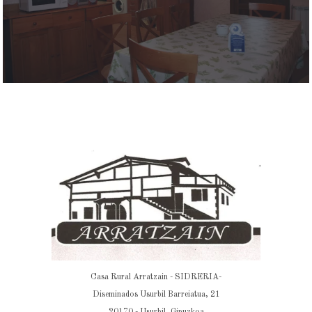
Casa Rural Arratzain - SIDRERIA-
Diseminados Usurbil Barreiatua, 21
20170 - Usurbil, Gipuzkoa