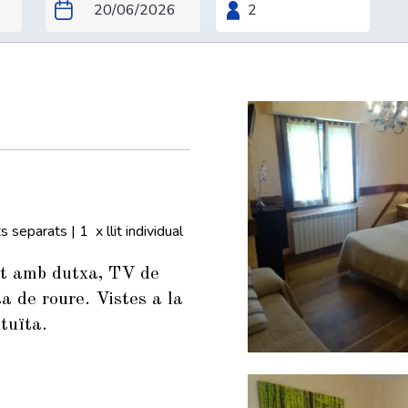
ts separats
|
1 x llit individual
at amb dutxa, TV de
a de roure. Vistes a la
tuïta.