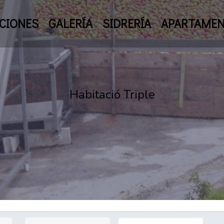
CIONES
GALERÍA
SIDRERÍA
APARTAME
Habitació Triple