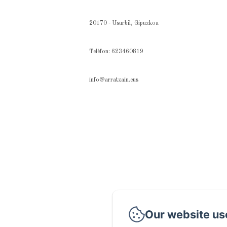
20170 - Usurbil, Gipuzkoa
Telèfon: 623460819
info@arratzain.eus
Our website us