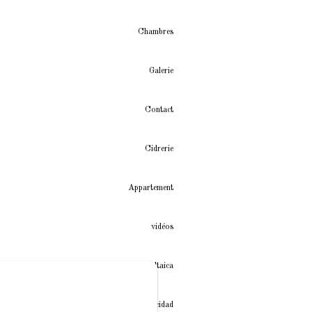
Chambres
Galerie
Contact
Cidrerie
Appartement
vidéos
Instalación fotovoltaica
Política de privacidad