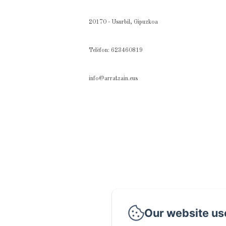
20170 - Usurbil, Gipuzkoa
Telèfon: 623460819
info@arratzain.eus
Our website us