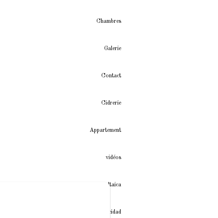
Chambres
Galerie
Contact
Cidrerie
Appartement
vidéos
Instalación fotovoltaica
Política de privacidad