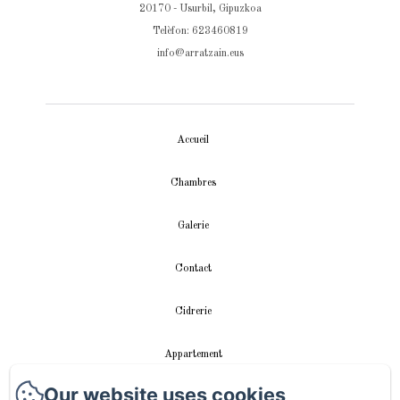
20170 - Usurbil, Gipuzkoa
Telèfon: 623460819
info@arratzain.eus
Accueil
Chambres
Galerie
Contact
Cidrerie
Appartement
Our website uses cookies
vidéos