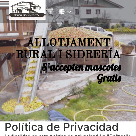
ALLOTJAMENT
RURAL I SIDRERÍA
S’accepten mascotes
Gratis
Política de Privacidad