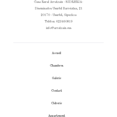
Casa Rural Arratzain - SIDRERIA-
Diseminados Usurbil Barreiatua, 21
20170 - Usurbil, Gipuzkoa
Telèfon: 623460819
info@arratzain.eus
Accueil
Chambres
Galerie
Contact
Cidrerie
Appartement