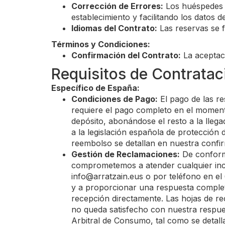
Corrección de Errores:
Los huéspedes p
establecimiento y facilitando los datos d
Idiomas del Contrato:
Las reservas se f
Términos y Condiciones:
Confirmación del Contrato:
La aceptaci
Requisitos de Contrataci
Específico de España:
Condiciones de Pago:
El pago de las re
requiere el pago completo en el momento
depósito, abonándose el resto a la lleg
a la legislación española de protección 
reembolso se detallan en nuestra confir
Gestión de Reclamaciones:
De conform
comprometemos a atender cualquier inci
info@arratzain.eus
o por teléfono en e
y a proporcionar una respuesta complet
recepción directamente. Las hojas de rec
no queda satisfecho con nuestra respue
Arbitral de Consumo, tal como se detall