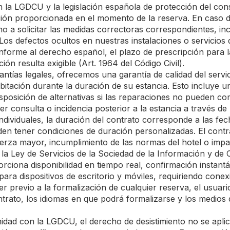
la LGDCU y la legislación española de protección del con
pción proporcionada en el momento de la reserva. En caso 
o a solicitar las medidas correctoras correspondientes, in
os defectos ocultos en nuestras instalaciones o servicios 
Conforme al derecho español, el plazo de prescripción para 
ión resulta exigible (Art. 1964 del Código Civil).
ntías legales, ofrecemos una garantía de calidad del servi
abitación durante la duración de su estancia. Esto incluye 
isposición de alternativas si las reparaciones no pueden co
r consulta o incidencia posterior a la estancia a través de 
ndividuales, la duración del contrato corresponde a las fe
den tener condiciones de duración personalizadas. El cont
uerza mayor, incumplimiento de las normas del hotel o impa
a Ley de Servicios de la Sociedad de la Información y de 
porciona disponibilidad en tiempo real, confirmación insta
ara dispositivos de escritorio y móviles, requiriendo cone
er previo a la formalización de cualquier reserva, el usua
trato, los idiomas en que podrá formalizarse y los medios d
ad con la LGDCU, el derecho de desistimiento no se aplica