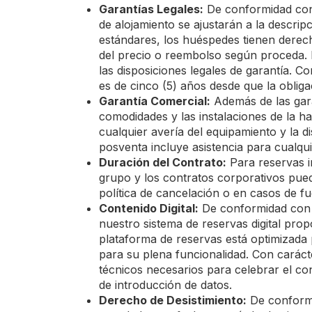
Garantías Legales:
De conformidad con 
de alojamiento se ajustarán a la descri
estándares, los huéspedes tienen derech
del precio o reembolso según proceda. L
las disposiciones legales de garantía. 
es de cinco (5) años desde que la obligac
Garantía Comercial:
Además de las gara
comodidades y las instalaciones de la h
cualquier avería del equipamiento y la d
posventa incluye asistencia para cualquie
Duración del Contrato:
Para reservas i
grupo y los contratos corporativos pue
política de cancelación o en casos de f
Contenido Digital:
De conformidad con l
nuestro sistema de reservas digital pro
plataforma de reservas está optimizada p
para su plena funcionalidad. Con caráct
técnicos necesarios para celebrar el con
de introducción de datos.
Derecho de Desistimiento:
De conformid