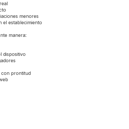
real
cto
riaciones menores
 el establecimiento
iente manera:
l dispositivo
gadores
 con prontitud
 web