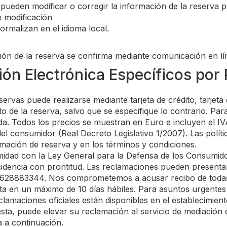
ueden modificar o corregir la información de la reserva 
e modificación
ormalizan en el idioma local.
ón de la reserva se confirma mediante comunicación en lí
ón Electrónica Específicos por 
servas puede realizarse mediante tarjeta de crédito, tarjeta
 de la reserva, salvo que se especifique lo contrario. Par
ada. Todos los precios se muestran en Euro e incluyen el I
del consumidor (Real Decreto Legislativo 1/2007). Las polít
mación de reserva y en los términos y condiciones.
idad con la Ley General para la Defensa de los Consumid
dencia con prontitud. Las reclamaciones pueden presentar
l 628883344. Nos comprometemos a acusar recibo de todas
a en un máximo de 10 días hábiles. Para asuntos urgentes 
lamaciones oficiales están disponibles en el establecimient
sta, puede elevar su reclamación al servicio de mediación
a a continuación.