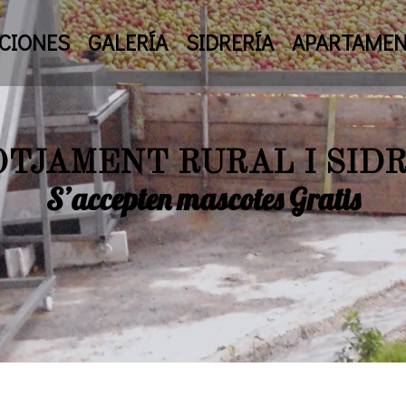
CIONES
GALERÍA
SIDRERÍA
APARTAME
TJAMENT RURAL I SID
S’accepten mascotes Gratis