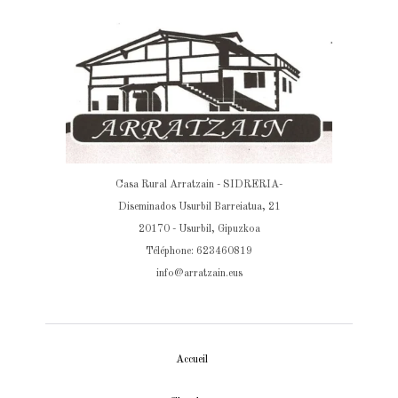
Casa Rural Arratzain - SIDRERIA-
Diseminados Usurbil Barreiatua, 21
20170 - Usurbil, Gipuzkoa
Téléphone: 623460819
info@arratzain.eus
Accueil