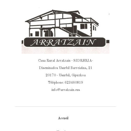
Casa Rural Arratzain - SIDRERIA-
Diseminados Usurbil Barreiatua, 21
20170 - Usurbil, Gipuzkoa
Téléphone: 623460819
info@arratzain.eus
Accueil