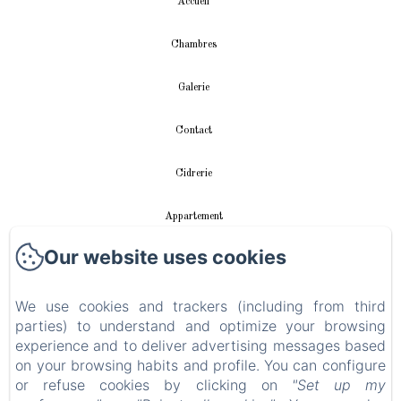
Accueil
Chambres
Galerie
Contact
Cidrerie
Appartement
Our website uses cookies
vidéos
We use cookies and trackers (including from third
Instalación fotovoltaica
parties) to understand and optimize your browsing
experience and to deliver advertising messages based
Política de privacidad
on your browsing habits and profile. You can configure
or refuse cookies by clicking on
"Set up my
Información legal