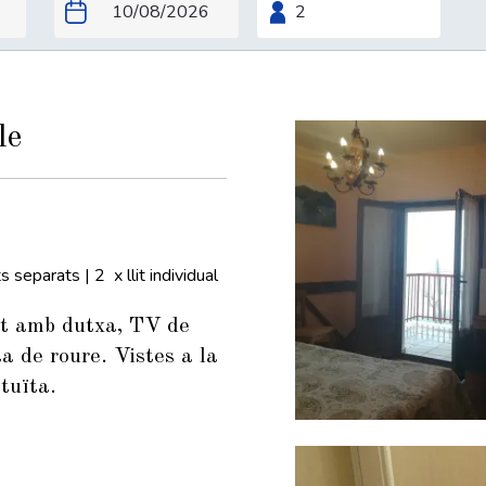
le
ts separats
|
2 x llit individual
at amb dutxa, TV de
a de roure. Vistes a la
tuïta.