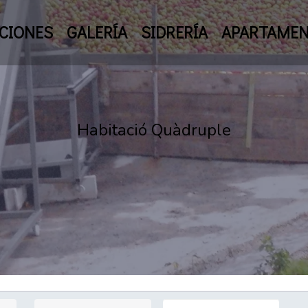
CIONES
GALERÍA
SIDRERÍA
APARTAME
Habitació Quàdruple