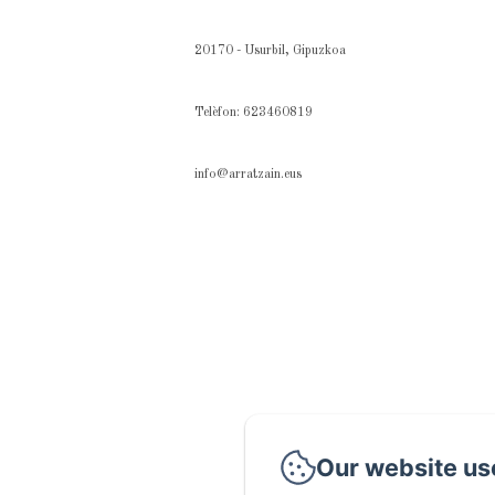
20170 - Usurbil, Gipuzkoa
Telèfon: 623460819
info@arratzain.eus
Our website us