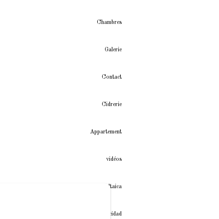
Chambres
Galerie
Contact
Cidrerie
Appartement
vidéos
Instalación fotovoltaica
Política de privacidad